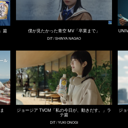
」篇
僕が見たかった青空 MV「卒業まで」
UNI
DIT / SHINYA NAGAO
じま
ジョージア TVCM「私の今日が、動きだす。」ラ
ジョ
テ篇
DIT / YUKI ONOGI