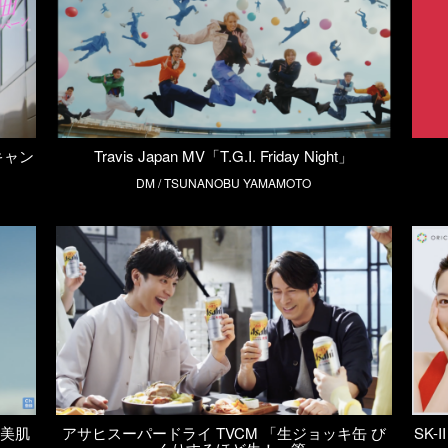
曲キャン
Travis Japan MV「T.G.I. Friday Night」
DM / TSUNANOBU YAMAMOTO
。美肌
アサヒスーパードライ TVCM 「生ジョッキ缶 び
SK