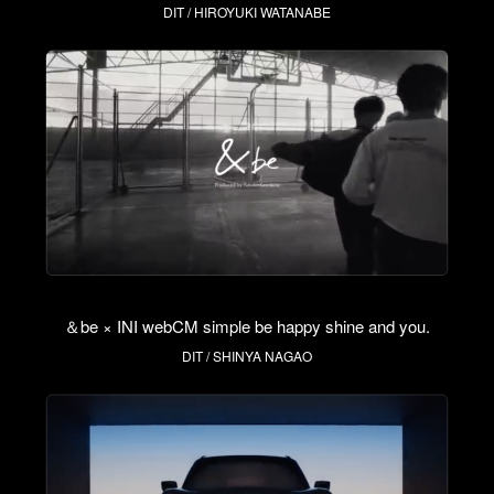
DIT / HIROYUKI WATANABE
＆be × INI webCM simple be happy shine and you.
DIT / SHINYA NAGAO