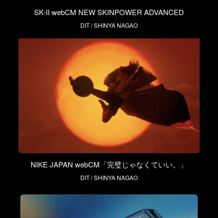
SK-II webCM NEW SKINPOWER ADVANCED
DIT / SHINYA NAGAO
NIKE JAPAN webCM「完璧じゃなくていい。」
DIT / SHINYA NAGAO