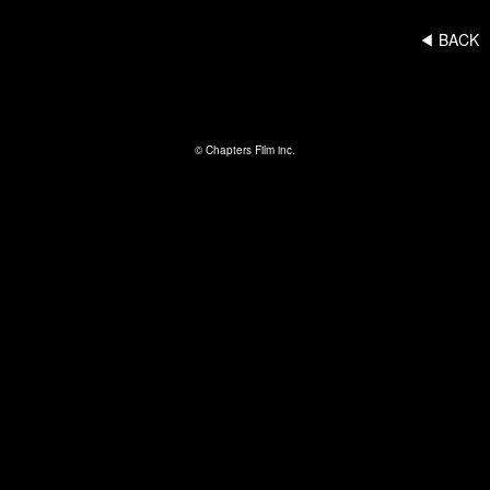
◀︎ BACK
© Chapters Film inc.