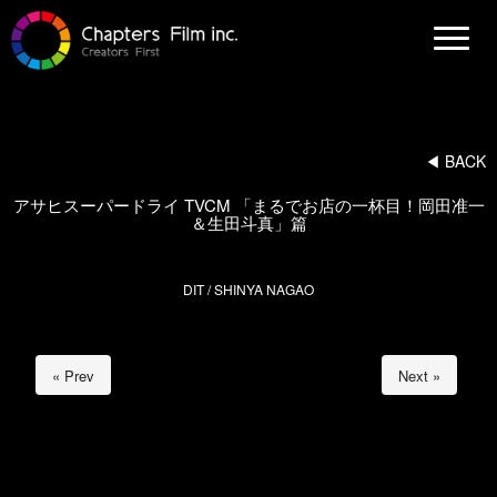
N
a
v
i
g
a
t
i
◀︎ BACK
o
n
アサヒスーパードライ TVCM 「まるでお店の一杯目！岡田准一
＆生田斗真」篇
DIT / SHINYA NAGAO
« Prev
Next »