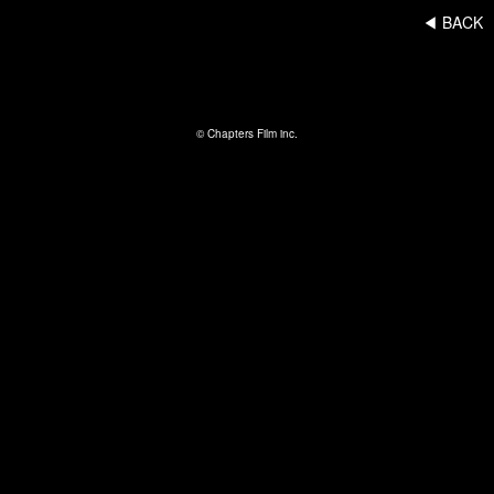
◀︎ BACK
© Chapters Film inc.