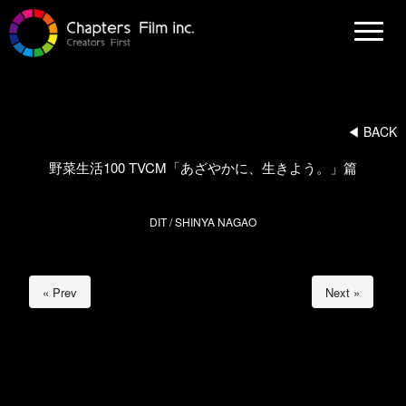
N
a
v
i
g
a
t
i
◀︎ BACK
o
n
野菜生活100 TVCM「あざやかに、生きよう。」篇
DIT / SHINYA NAGAO
« Prev
Next »