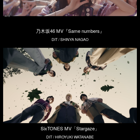
乃木坂46 MV『Same numbers』
DIT / SHINYA NAGAO
SixTONES MV「Stargaze」
DIT / HIROYUKI WATANABE