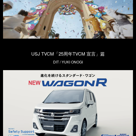
USJ TVCM「25周年TVCM 宣言」篇
DIT / YUKI ONOGI