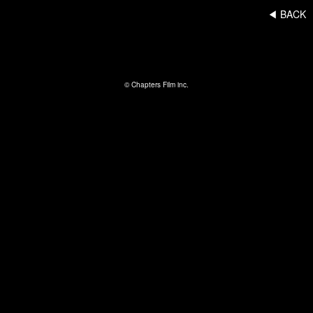
◀︎ BACK
© Chapters Film inc.