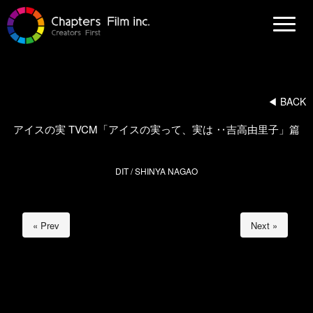
N
a
v
i
g
a
t
i
◀︎ BACK
o
n
アイスの実 TVCM「アイスの実って、実は ‥吉高由里子」篇
DIT / SHINYA NAGAO
« Prev
Next »