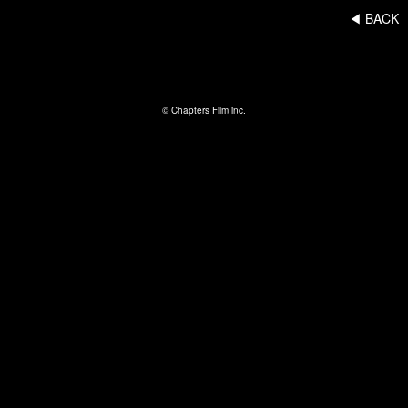
◀︎ BACK
© Chapters Film inc.