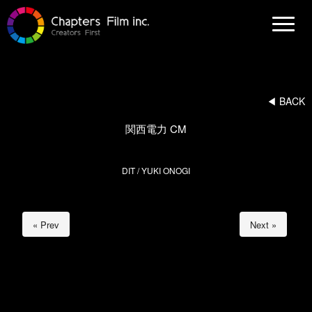
N
a
v
i
g
a
t
i
◀︎ BACK
o
n
関西電力 CM
DIT / YUKI ONOGI
« Prev
Next »