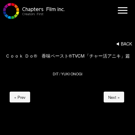
N
a
v
i
g
a
t
i
◀︎ BACK
o
n
Ｃｏｏｋ Ｄｏ® 香味ペースト®TVCM「チャー活アニキ」篇
DIT / YUKI ONOGI
« Prev
Next »