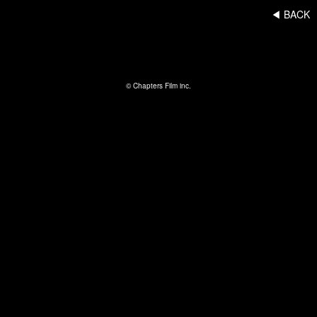
◀︎ BACK
© Chapters Film inc.