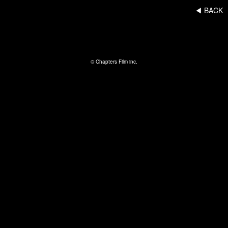
◀︎ BACK
© Chapters Film inc.