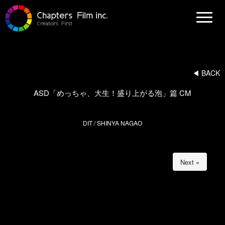
N
a
v
i
g
a
t
i
◀︎ BACK
o
n
ASD「めっちゃ、大生！盛り上がる泡」篇 CM
DIT / SHINYA NAGAO
Next »